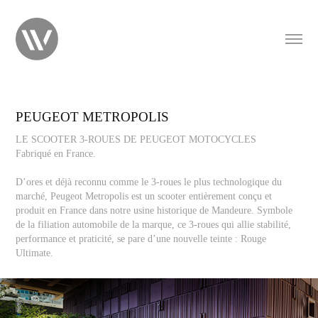
PEUGEOT METROPOLIS
LE SCOOTER 3-ROUES DE PEUGEOT MOTOCYCLES
Fabriqué en France.
D’ores et déjà reconnu comme le 3-roues le plus technologique du
marché, Peugeot Metropolis est un scooter entièrement conçu et
produit en France dans notre usine historique de Mandeure. Symbole
de la filiation automobile de la marque, ce 3-roues qui allie stabilité,
performance et praticité, se pare d’une nouvelle teinte : Rouge
Ultimate.