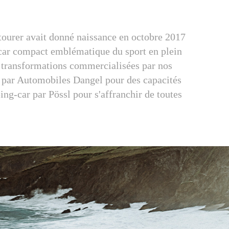
tourer avait donné naissance en octobre 2017
-car compact emblématique du sport en plein
 2 transformations commercialisées par nos
4 par Automobiles Dangel pour des capacités
g-car par Pössl pour s'affranchir de toutes