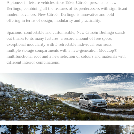
A pioneer in leisure vehicles since 1996, Citroën presents its new
Berlingo, combining all the features of its predecessors with significant
modern advances. New Citroën Berlingo is innovative and bold
offering in terms of design, modularity and practicality.
Spacious, comfortable and customisable, New Citroën Berlingo stands
out thanks to its many features: a record amount of free space,
exceptional modularity with 3 retractable individual rear seats,
multiple storage compartments with a new-generation Modutop®
multifunctional roof and a new selection of colours and materials with
different interior combinations.