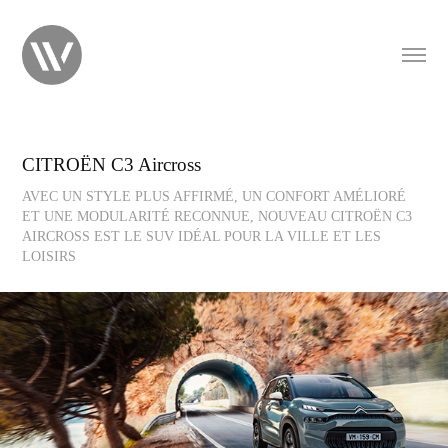
CITROËN C3 Aircross
AVEC UN STYLE PLUS AFFIRMÉ, UN CONFORT AMÉLIORÉ
ET UNE MODULARITÉ RECONNUE, NOUVEAU CITROËN C3
AIRCROSS EST LE SUV IDÉAL POUR LA VILLE ET LES
LOISIRS